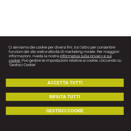
Ci serviamo dei cookie per diversi fini, tra l'altro per consentire
funzioni del sito web e attività di marketing mirate. Per maggiori
informazioni, riveda la nostra
informativa sulla privacy e sui
Roberto Parise
cookie.
Può gestire le impostazioni relative ai cookie, cliccando su
Studio Legale
'Gestisci Cookie'
via Salvo d'Acquisto -
Cariati
87062
,
CS
Tel.
0983 968500
Fax
0983 968500
© 2026 Copyright Studio Legale Parise. Tutti i diritti riservati | P.IVA
ACCETTA TUTTI
01794830784 |
Gestisci Cookie
-
Sitemap
-
Privacy
-
Cookie policy
-
Credits
RIFIUTA TUTTI
GESTISCI COOKIE