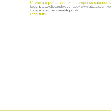
L'avvocato può chiedere un compenso superiore a 
Leggi il testo cliccando qui: http://www.altalex.c
compenso-superiore-al-liquidato
Leggi tutto